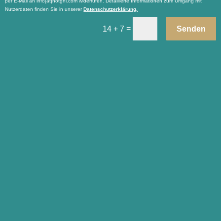
per E-Mail an info[at]notghi.com widerrufen. Detaillierte Informationen zum Umgang mit
Nutzerdaten finden Sie in unserer
Datenschutzerklärung.
=
Senden
14 + 7