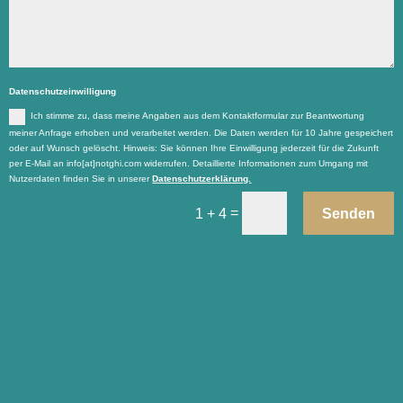
Datenschutzeinwilligung
Ich stimme zu, dass meine Angaben aus dem Kontaktformular zur Beantwortung
meiner Anfrage erhoben und verarbeitet werden. Die Daten werden für 10 Jahre gespeichert
oder auf Wunsch gelöscht. Hinweis: Sie können Ihre Einwilligung jederzeit für die Zukunft
per E-Mail an info[at]notghi.com widerrufen. Detaillierte Informationen zum Umgang mit
Nutzerdaten finden Sie in unserer
Datenschutzerklärung.
=
Senden
1 + 4