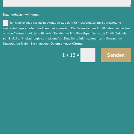
Datenschutzeinwilligung
Ich stimme zu, dass meine Angaben aus dem Kontaktformular zur Beantwortung
meiner Anfrage erhoben und verarbeitet werden. Die Daten werden für 10 Jahre gespeichert
oder auf Wunsch gelöscht. Hinweis: Sie können Ihre Einwilligung jederzeit für die Zukunft
per E-Mail an info[at]notghi.com widerrufen. Detaillierte Informationen zum Umgang mit
Nutzerdaten finden Sie in unserer
Datenschutzerklärung.
=
Senden
1 + 13