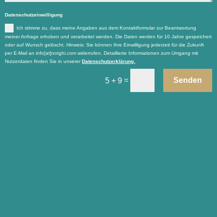
Datenschutzeinwilligung
Ich stimme zu, dass meine Angaben aus dem Kontaktformular zur Beantwortung
meiner Anfrage erhoben und verarbeitet werden. Die Daten werden für 10 Jahre gespeichert
oder auf Wunsch gelöscht. Hinweis: Sie können Ihre Einwilligung jederzeit für die Zukunft
per E-Mail an info[at]notghi.com widerrufen. Detaillierte Informationen zum Umgang mit
Nutzerdaten finden Sie in unserer
Datenschutzerklärung.
=
Senden
5 + 9