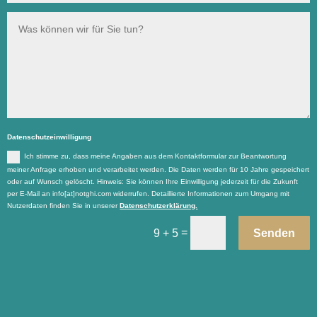
Datenschutzeinwilligung
Ich stimme zu, dass meine Angaben aus dem Kontaktformular zur Beantwortung
meiner Anfrage erhoben und verarbeitet werden. Die Daten werden für 10 Jahre gespeichert
oder auf Wunsch gelöscht. Hinweis: Sie können Ihre Einwilligung jederzeit für die Zukunft
per E-Mail an info[at]notghi.com widerrufen. Detaillierte Informationen zum Umgang mit
Nutzerdaten finden Sie in unserer
Datenschutzerklärung.
=
Senden
9 + 5