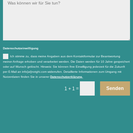
Datenschutzeinwilligung
Ich stimme zu, dass meine Angaben aus dem Kontaktformular zur Beantwortung
meiner Anfrage erhoben und verarbeitet werden. Die Daten werden für 10 Jahre gespeichert
oder auf Wunsch gelöscht. Hinweis: Sie können Ihre Einwilligung jederzeit für die Zukunft
per E-Mail an info[at]notghi.com widerrufen. Detaillierte Informationen zum Umgang mit
Nutzerdaten finden Sie in unserer
Datenschutzerklärung.
=
Senden
1 + 1