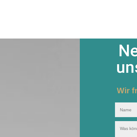
Ne
un
Wir f