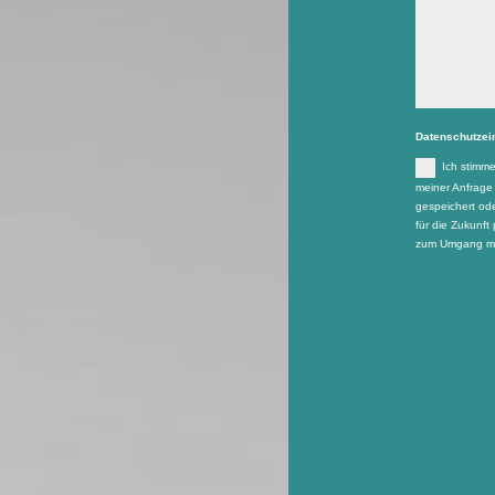
Datenschutzei
Ich stimm
meiner Anfrage
gespeichert ode
für die Zukunft 
zum Umgang mit