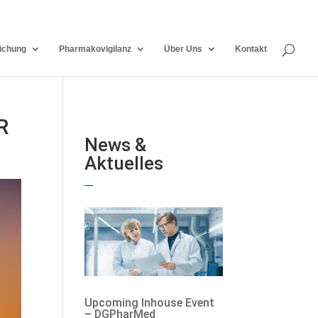
ichung
Pharmakovigilanz
Über Uns
Kontakt
R
News &
Aktuelles
Upcoming Inhouse Event
– DGPharMed