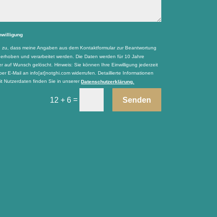
nwilligung
e zu, dass meine Angaben aus dem Kontaktformular zur Beantwortung
 erhoben und verarbeitet werden. Die Daten werden für 10 Jahre
r auf Wunsch gelöscht. Hinweis: Sie können Ihre Einwilligung jederzeit
per E-Mail an info[at]notghi.com widerrufen. Detaillierte Informationen
 Nutzerdaten finden Sie in unserer
Datenschutzerklärung.
=
Senden
12 + 6