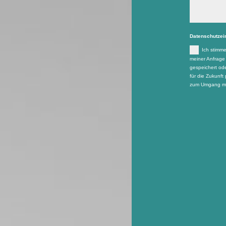
Datenschutzei
Ich stimm
meiner Anfrage
gespeichert ode
für die Zukunft 
zum Umgang mit