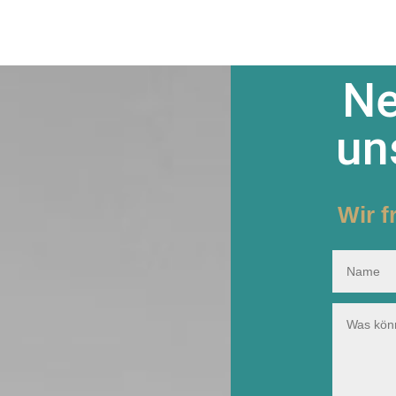
Ne
un
Wir f