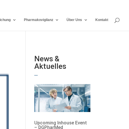
ichung
Pharmakovigilanz
Über Uns
Kontakt
News &
Aktuelles
Upcoming Inhouse Event
– DGPharMed