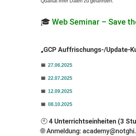
Qualität Ihrer Daten zu gefährden.
🎓
Web Seminar – Save th
„
GCP Auffrischungs-/Update-Ku
📅
27.06.2025
📅
22.07.2025
📅
12.09.2025
📅
08.10.2025
🕙
4 Unterrichtseinheiten (3 St
🌐 Anmeldung:
academy@notghi