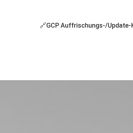
🔗
GCP Auffrischungs-/Update-K