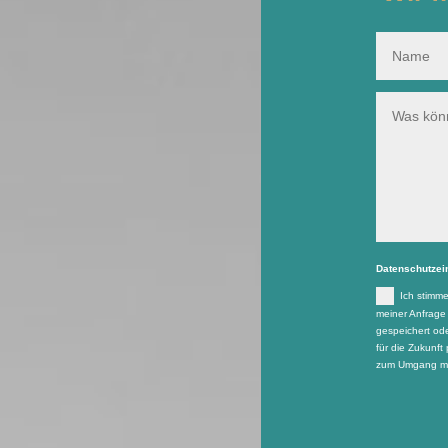
Datenschutzei
Ich stimm
meiner Anfrage
gespeichert ode
für die Zukunft 
zum Umgang mit