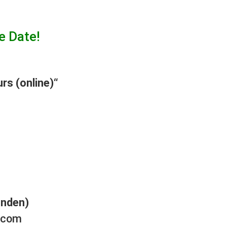
e Date!
rs (online)
“
unden)
.com