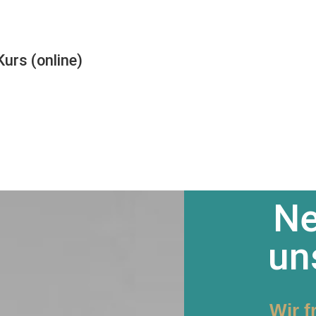
urs (online)
Ne
un
Wir f