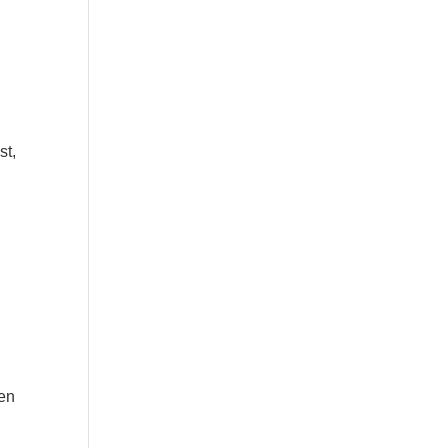
st,
gen
e