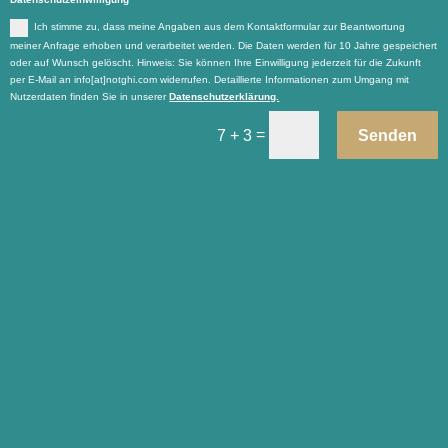
Ich stimme zu, dass meine Angaben aus dem Kontaktformular zur Beantwortung
meiner Anfrage erhoben und verarbeitet werden. Die Daten werden für 10 Jahre gespeichert
oder auf Wunsch gelöscht. Hinweis: Sie können Ihre Einwilligung jederzeit für die Zukunft
per E-Mail an info[at]notghi.com widerrufen. Detaillierte Informationen zum Umgang mit
Nutzerdaten finden Sie in unserer
Datenschutzerklärung.
=
Senden
7 + 3