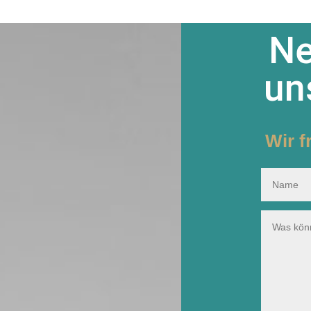
Ne
un
Wir f