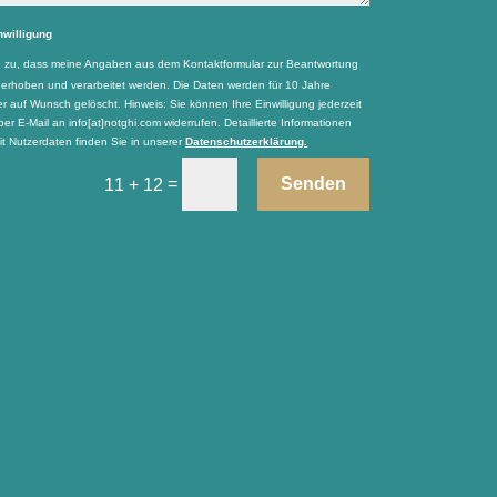
nwilligung
e zu, dass meine Angaben aus dem Kontaktformular zur Beantwortung
 erhoben und verarbeitet werden. Die Daten werden für 10 Jahre
r auf Wunsch gelöscht. Hinweis: Sie können Ihre Einwilligung jederzeit
per E-Mail an info[at]notghi.com widerrufen. Detaillierte Informationen
 Nutzerdaten finden Sie in unserer
Datenschutzerklärung.
=
Senden
11 + 12