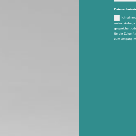
Datenschutzei
Ich stimm
meiner Anfrage
gespeichert ode
für die Zukunft 
zum Umgang mit